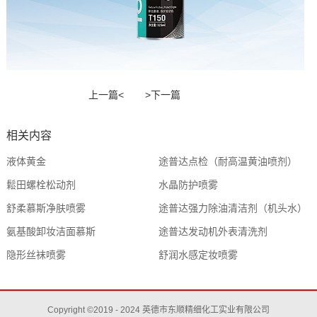
上一篇<
>下一篇
相关内容
液体黄金
途普达点检（耐高温黄油喷剂）
鬆田螺栓松动剂
水晶防护喷雾
舒柔慕斯净肤喷雾
途普达强力除油清洁剂（机头水）
氨基酸卸妆洁面慕斯
途普达发动机外表清洗剂
隐形丝袜喷雾
舒润水感定妆喷雾
Copyright ©2019 - 2024 英德市东顺精细化工实业有限公司